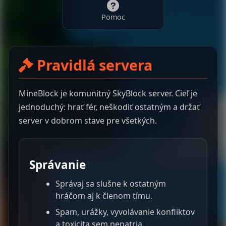
Pomoc
Pravidlá servera
MineBlock je komunitný SkyBlock server. Cieľ je
jednoduchý: hrať fér, neškodiť ostatným a držať
server v dobrom stave pre všetkých.
Správanie
Správaj sa slušne k ostatným
hráčom aj k členom tímu.
Spam, urážky, vyvolávanie konfliktov
a toxicita sem nepatria.